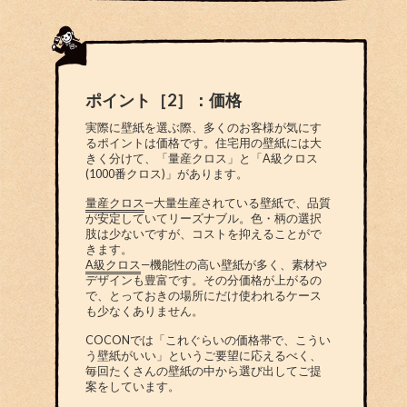
ポイント［2］：価格
実際に壁紙を選ぶ際、多くのお客様が気にす
るポイントは価格です。住宅用の壁紙には大
きく分けて、「量産クロス」と「A級クロス
(1000番クロス)」があります。
量産クロス
—大量生産されている壁紙で、品質
が安定していてリーズナブル。色・柄の選択
肢は少ないですが、コストを抑えることがで
きます。
A級クロス
—機能性の高い壁紙が多く、素材や
デザインも豊富です。その分価格が上がるの
で、とっておきの場所にだけ使われるケース
も少なくありません。
COCONでは「これぐらいの価格帯で、こうい
う壁紙がいい」というご要望に応えるべく、
毎回たくさんの壁紙の中から選び出してご提
案をしています。