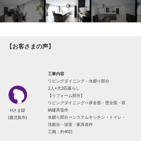
【お客さまの声】
工事内容
リビングダイニング・水廻り部分
2人+犬2匹暮らし
【リフォーム部分】
リビングダイニング⇒床全面・壁全面・収
Hさま邸
納建具造作
(鹿児島市)
水廻り部分⇒システムキッチン・トイレ・
洗面台・浴室・家具造作
工期：約40日