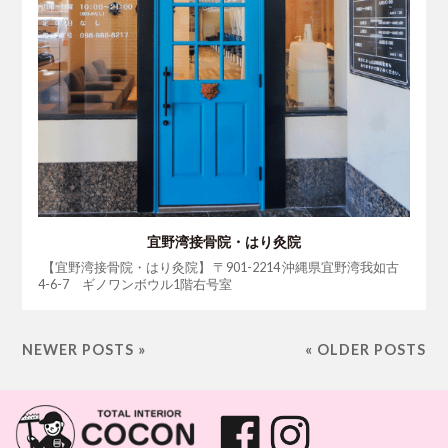
宜野湾接骨院・はり灸院
【宜野湾接骨院・はり灸院】 〒901-2214 沖縄県宜野湾我如古
4-6-7 ギノワンボウル1階右号室
NEWER POSTS »
« OLDER POSTS